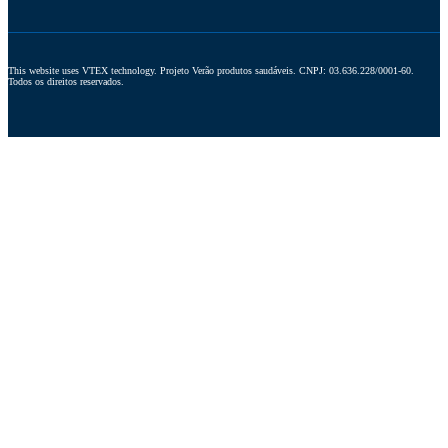
This website uses VTEX technology. Projeto Verão produtos saudáveis. CNPJ: 03.636.228/0001-60. 
Todos os direitos reservados.