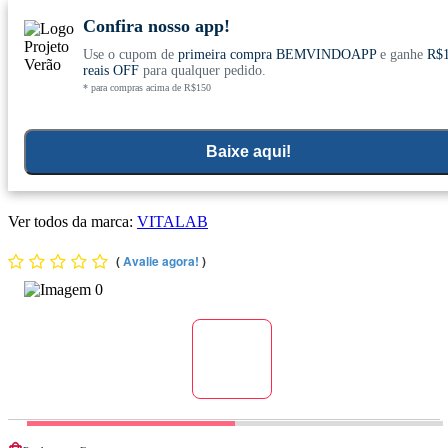
Confira nosso app!
Use o cupom de
primeira compra BEMVINDOAPP
e ganhe
R$
Conheça nosso site novo! E comemore com
0
reais OFF
para qualquer pedido.
* para compras acima de R$150
ofertas especiais
Home
>
Aromaterapia E Cuidados Pessoais
Baixe aqui!
Loção Hidratante com Extrato de Arnica Montana 150ml -
Vitalab
Ver todos da marca:
VITALAB
(
Avalie agora!
)