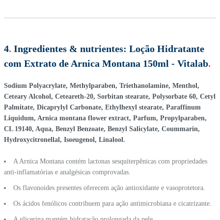
4
.
Ingredientes & nutrientes:
Loção Hidratante
com Extrato de Arnica Montana 150ml - Vitalab
.
Sodium Polyacrylate, Methylparaben, Triethanolamine, Menthol,
Ceteary Alcohol, Ceteareth-20, Sorbitan stearate, Polysorbate 60, Cetyl
Palmitate, Dicaprylyl Carbonate, Ethylhexyl stearate, Paraffinum
Liquidum, Arnica montana flower extract, Parfum, Propylparaben,
CL 19140, Aqua, Benzyl Benzoate, Benzyl Salicylate, Coummarin,
Hydroxycitronellal, Isoeugenol, Linalool.
A Arnica Montana contém lactonas sesquiterpênicas com propriedades
anti-inflamatórias e analgésicas comprovadas.
Os flavonoides presentes oferecem ação antioxidante e vasoprotetora.
Os ácidos fenólicos contribuem para ação antimicrobiana e cicatrizante.
A glicerina mantém hidratação prolongada da pele.