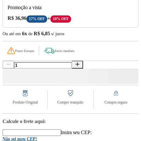
Promoção a vista
Preço A Vista:
R$ 36,96
+
17% OFF
10% OFF
6x
R$ 6,85
Ou até em
de
s/ juros
Pouco Estoque
Envio imediato
Produto Original
Compre tranquilo
Compra segura
Calcule o frete aqui:
Insira seu CEP:
Não sei meu CEP!