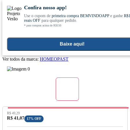
Confira nosso app!
Use o cupom de
primeira compra BEMVINDOAPP
e ganhe
R$
Conheça nosso site novo! E comemore com
0
reais OFF
para qualquer pedido.
* para compras acima de R$150
ofertas especiais
Home
>
Aromaterapia E Cuidados Pessoais
>
Cuidados Com O Rosto
Baixe aqui!
Loção Higienizadora Concentrada 100ml - Homeopast
Ver todos da marca:
HOMEOPAST
Preço Original:
R$ 49,29
Preço com Desconto:
R$ 41,07
17% OFF