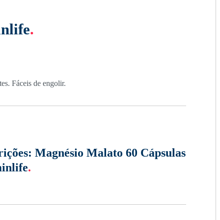
nlife
.
es. Fáceis de engolir.
rições:
Magnésio Malato 60 Cápsulas
inlife
.