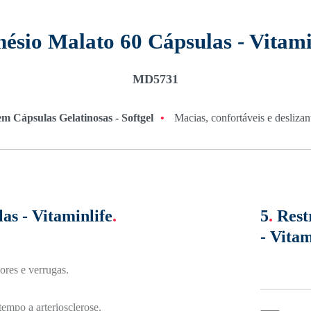
ésio Malato 60 Cápsulas - Vitami
MD5731
m Cápsulas Gelatinosas - Softgel
•
Macias, confortáveis e deslizant
s - Vitaminlife
.
5
.
Rest
- Vitam
ores e verrugas.
empo a arteriosclerose.