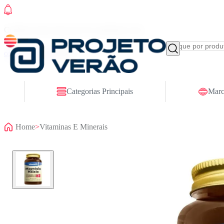
Conheça nosso site novo! E comemore com
ofertas especiais
Categorias Principais
Marc
Home
>
Vitaminas E Minerais