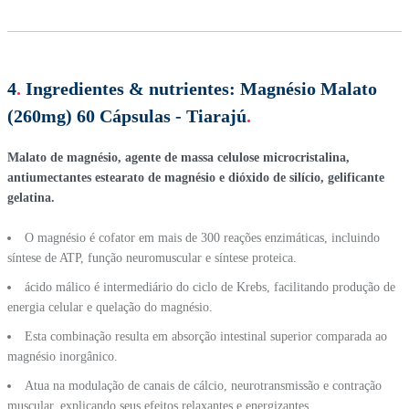
4
.
Ingredientes & nutrientes:
Magnésio Malato
(260mg) 60 Cápsulas - Tiarajú
.
Malato de magnésio, agente de massa celulose microcristalina,
antiumectantes estearato de magnésio e dióxido de silício, gelificante
gelatina.
O magnésio é cofator em mais de 300 reações enzimáticas, incluindo
síntese de ATP, função neuromuscular e síntese proteica.
ácido málico é intermediário do ciclo de Krebs, facilitando produção de
energia celular e quelação do magnésio.
Esta combinação resulta em absorção intestinal superior comparada ao
magnésio inorgânico.
Atua na modulação de canais de cálcio, neurotransmissão e contração
muscular, explicando seus efeitos relaxantes e energizantes.