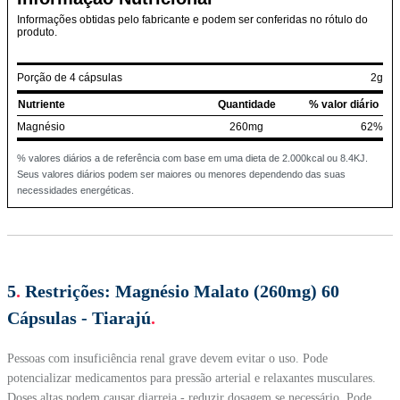
Informações obtidas pelo fabricante e podem ser conferidas no rótulo do
produto.
Porção de 4 cápsulas
2g
Nutriente
Quantidade
% valor diário
Magnésio
260mg
62%
% valores diários a de referência com base em uma dieta de 2.000kcal ou 8.4KJ.
Seus valores diários podem ser maiores ou menores dependendo das suas
necessidades energéticas.
5
.
Restrições:
Magnésio Malato (260mg) 60
Cápsulas - Tiarajú
.
Pessoas com insuficiência renal grave devem evitar o uso. Pode
potencializar medicamentos para pressão arterial e relaxantes musculares.
Doses altas podem causar diarreia - reduzir dosagem se necessário. Pode