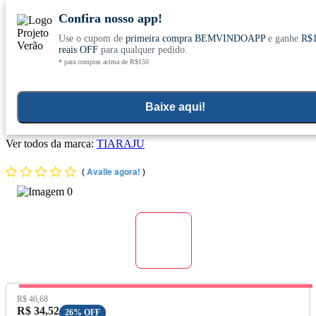
Confira nosso app!
Use o cupom de
primeira compra BEMVINDOAPP
e ganhe
R$
Conheça nosso site novo! E comemore com
0
reais OFF
para qualquer pedido.
* para compras acima de R$150
ofertas especiais
Home
>
Vitaminas E Minerais
Baixe aqui!
Magnésio Malato (260mg) 60 Cápsulas - Tiarajú
Ver todos da marca:
TIARAJU
(
Avalie agora!
)
Preço Original:
R$ 46,68
Preço com Desconto:
R$ 34,52
26% OFF