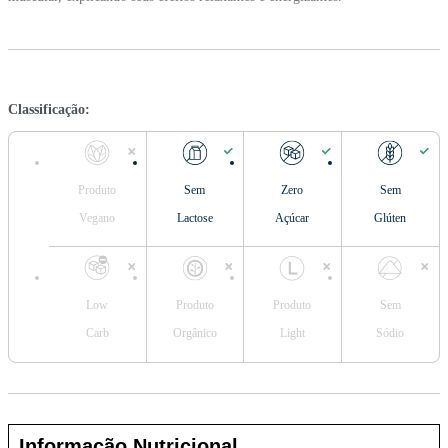
Classificação:
Produto
Sem
Zero
Sem
Vegano
Lactose
Açúcar
Glúten
Low
Produto
Produto
Sem
Carb
Orgânico
Light
Sódio
Informação Nutricional