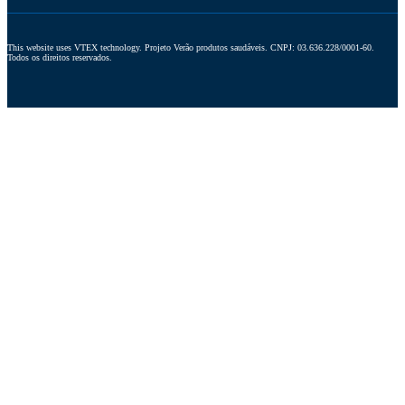
This website uses VTEX technology. Projeto Verão produtos saudáveis. CNPJ: 03.636.228/0001-60. 
Todos os direitos reservados.