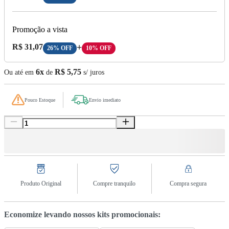
Promoção a vista
Preço A Vista:
R$ 31,07
+
26% OFF
10% OFF
6x
R$ 5,75
Ou até em
de
s/ juros
Pouco Estoque
Envio imediato
Produto Original
Compre tranquilo
Compra segura
Economize levando nossos kits promocionais: