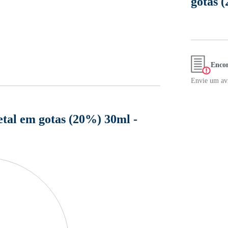
gotas 
Encon
Envie um avi
tal em gotas (20%) 30ml -