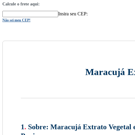
Calcule o frete aqui:
Insira seu CEP:
Não sei meu CEP!
Maracujá Ex
1
.
Sobre:
Maracujá Extrato Vegetal 