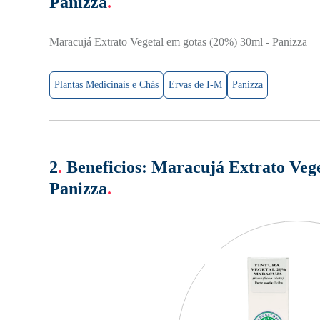
Panizza
.
Maracujá Extrato Vegetal em gotas (20%) 30ml - Panizza
Plantas Medicinais e Chás
Ervas de I-M
Panizza
2
.
Beneficios:
Maracujá Extrato Vege
Panizza
.