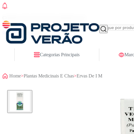
Conheça nosso site novo! E comemore com
ofertas especiais
Categorias Principais
Marc
Home
>
Plantas Medicinais E Chas
>
Ervas De I M