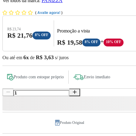
Ver todos da marca:
PANIZZA
(
Avalie agora!
)
Preço Original:
R$ 23,74
Promoção a vista
Preço com Desconto:
R$ 21,76
8% OFF
Preço A Vista:
R$ 19,58
+
8% OFF
10% OFF
6x
R$ 3,63
Ou até em
de
s/ juros
Produto com estoque próprio
Envio imediato
Produto Original