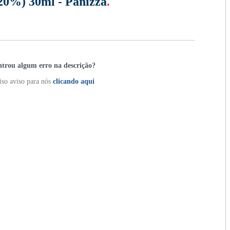
(20%) 30ml - Panizza
.
trou algum erro na descrição?
so aviso para nós
clicando aqui