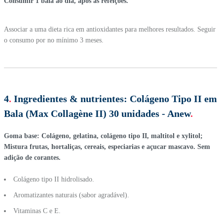
Consumir 1 bala ao dia, após as refeições.
Associar a uma dieta rica em antioxidantes para melhores resultados. Seguir
o consumo por no mínimo 3 meses.
4
.
Ingredientes & nutrientes:
Colágeno Tipo II em
Bala (Max Collagène II) 30 unidades - Anew
.
Goma base: Colágeno, gelatina, colágeno tipo II, maltitol e xylitol;
Mistura frutas, hortaliças, cereais, especiarias e açucar mascavo. Sem
adição de corantes.
Colágeno tipo II hidrolisado.
Aromatizantes naturais (sabor agradável).
Vitaminas C e E.