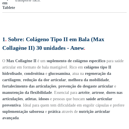
transporte fácil.
1
.
Sobre:
Colágeno Tipo II em Bala (Max
Collagène II) 30 unidades - Anew
.
O
Max Collagène II
é um
suplemento de colágeno específico
para saúde
articular em formato de bala mastigável. Rico em
colágeno tipo II
hidrolisado
,
condroitina
e
glucosamina
, atua na
regeneração da
cartilagem
,
redução da dor articular
,
melhora da mobilidade
,
fortalecimento das articulações
,
prevenção do desgaste articular
e
manutenção da flexibilidade
. Essencial para
artrite
,
artrose
,
dores nas
articulações
,
atletas
,
idosos
e pessoas que buscam
saúde articular
preventiva
. Ideal para quem tem dificuldade em engolir cápsulas e prefere
suplementação saborosa
e
prática
através de
nutrição articular
avançada
.