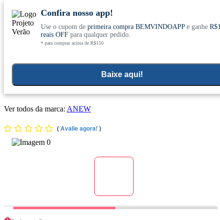
Confira nosso app!
Use o cupom de
primeira compra BEMVINDOAPP
e ganhe
R$
Conheça nosso site novo! E comemore com
0
reais OFF
para qualquer pedido.
* para compras acima de R$150
ofertas especiais
Home
>
Objetivos
>
Suporte Osseo
Baixe aqui!
Colágeno Tipo II em Bala (Max Collagène II) 30 unidades -
Anew
Ver todos da marca:
ANEW
(
Avalie agora!
)