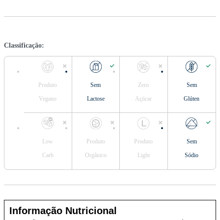
Classificação:
Produto
Sem
Zero
Sem
Vegano
Lactose
Açúcar
Glúten
Low
Produto
Produto
Sem
Carb
Orgânico
Light
Sódio
Informação Nutricional