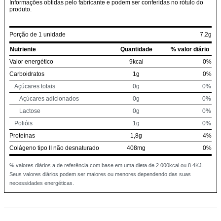
Informações obtidas pelo fabricante e podem ser conferidas no rótulo do
produto.
Porção de 1 unidade
7,2g
Nutriente
Quantidade
% valor diário
Valor energético
9kcal
0%
Carboidratos
1g
0%
Açúcares totais
0g
0%
Açúcares adicionados
0g
0%
Lactose
0g
0%
Polióis
1g
0%
Proteínas
1,8g
4%
Colágeno tipo II não desnaturado
408mg
0%
% valores diários a de referência com base em uma dieta de 2.000kcal ou 8.4KJ.
Seus valores diários podem ser maiores ou menores dependendo das suas
necessidades energéticas.