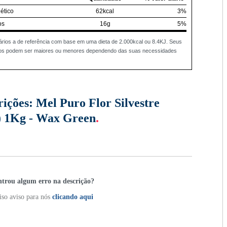
ético
62kcal
3%
os
16g
5%
ários a de referência com base em uma dieta de 2.000kcal ou 8.4KJ. Seus
rios podem ser maiores ou menores dependendo das suas necessidades
rições:
Mel Puro Flor Silvestre
) 1Kg - Wax Green
.
trou algum erro na descrição?
so aviso para nós
clicando aqui