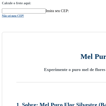
Calcule o frete aqui:
Insira seu CEP:
Não sei meu CEP!
Mel Pur
Experimente o puro mel de flores 
1
.
Sobre:
Mel Puro Flor Silvestre (