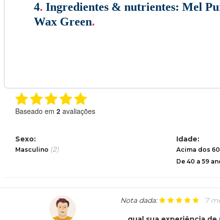
4
.
Ingredientes & nutrientes:
Mel Pur
Wax Green
.
Baseado em
2
avaliações
Sexo:
Idade:
(2)
Masculino
Acima dos 60
De 40 a 59 an
Nota dada:
7 me
qual sua experiência de