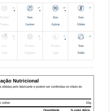
Produto
Sem
Zero
Sem
Vegano
Lactose
Açúcar
Glúten
Low
Produto
Produto
Sem
Carb
Orgânico
Light
Sódio
ação Nutricional
 obtidas pelo fabricante e podem ser conferidas no rótulo do
1 colher
20g
Quantidade
% valor diário