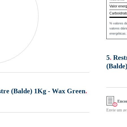
Valor energ
Carboidrat
% valores di
valores diá
energéticas.
5
.
Rest
(Balde
stre (Balde) 1Kg - Wax Green
.
Encon
Envie um avi