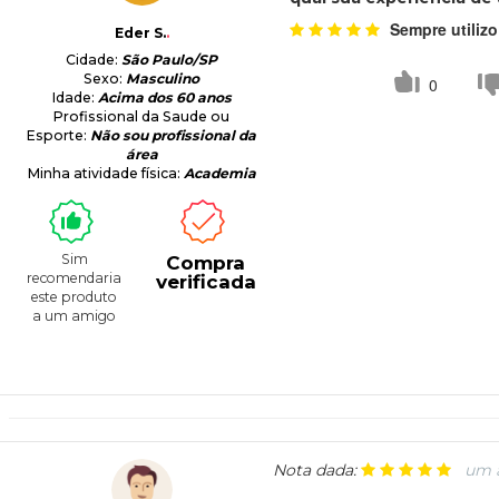
Sempre utilizo
Eder S.
.
Cidade:
São Paulo/SP
Sexo:
Masculino
0
Idade:
Acima dos 60 anos
Profissional da Saude ou
Esporte:
Não sou profissional da
área
Minha atividade física:
Academia
Sim
Compra
recomendaria
verificada
este produto
a um amigo
Nota dada:
um a