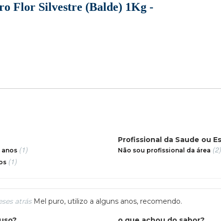
o Flor Silvestre (Balde) 1Kg -
Profissional da Saude ou E
(1)
(2
 anos
Não sou profissional da área
(1)
os
ses atrás
Mel puro, utilizo a alguns anos, recomendo.
 uso?
o que achou do sabor?