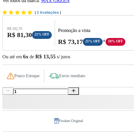
Ver todos da marca:
WAX GREEN
(
2 Avaliações
)
Preço Original:
R$ 102,70
Promoção a vista
Preço com Desconto:
R$ 81,30
21% OFF
Preço A Vista:
R$ 73,17
+
21% OFF
10% OFF
6x
R$ 13,55
Ou até em
de
s/ juros
Pouco Estoque
Envio imediato
Produto Original