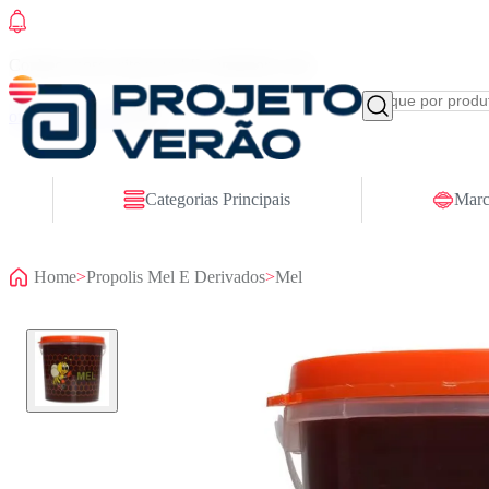
Conheça nosso site novo! E comemore com
ofertas especiais
Categorias Principais
Marc
Home
>
Propolis Mel E Derivados
>
Mel