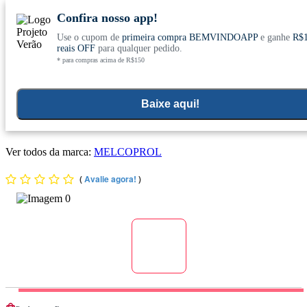
Confira nosso app!
Use o cupom de
primeira compra BEMVINDOAPP
e ganhe
R$
Conheça nosso site novo! E comemore com
0
reais OFF
para qualquer pedido.
* para compras acima de R$150
ofertas especiais
Home
>
Vitaminas E Minerais
Baixe aqui!
Odorfin (Vitamina B1, B3, B9, Cálcio, Cromo e Magnésio) 30
Cápsulas - Melcoprol
Ver todos da marca:
MELCOPROL
(
Avalie agora!
)