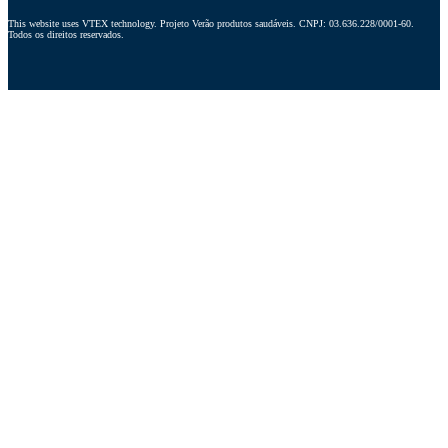
This website uses VTEX technology. Projeto Verão produtos saudáveis. CNPJ: 03.636.228/0001-60. 
Todos os direitos reservados.