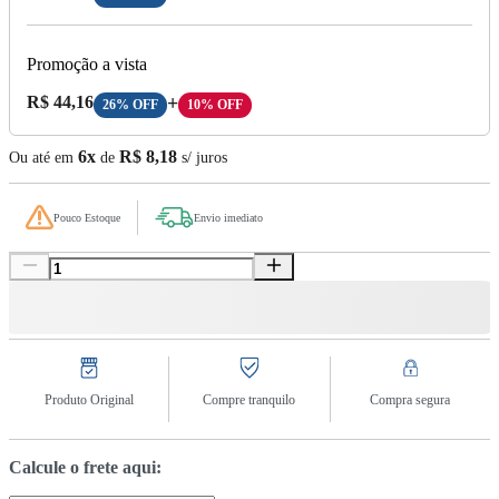
Promoção a vista
Preço A Vista:
R$ 44,16
+
26% OFF
10% OFF
6x
R$ 8,18
Ou até em
de
s/ juros
Pouco Estoque
Envio imediato
Produto Original
Compre tranquilo
Compra segura
Calcule o frete aqui: