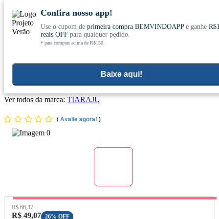
Confira nosso app!
Use o cupom de
primeira compra BEMVINDOAPP
e ganhe
R$
Conheça nosso site novo! E comemore com
0
reais OFF
para qualquer pedido.
* para compras acima de R$150
ofertas especiais
Home
>
Suplementos Para Emagrecer
>
Oleo De Cartamo Ca
>
La
>
Cl
Baixe aqui!
Óleo de Cártamo (1000mg) 60 Cápsulas - Tiarajú
Ver todos da marca:
TIARAJU
(
Avalie agora!
)
Preço Original:
R$ 66,37
Preço com Desconto:
R$ 49,07
26% OFF