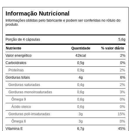
Informação Nutricional
Informações obtidas pelo fabricante e podem ser conferidas no rótulo do
produto.
Porção de 4 cápsulas
5,6g
Nutriente
Quantidade
% valor diário
Valor energético
42kcal
2%
Carboidratos
0,5g
0%
Proteínas
0,9g
2%
Gorduras totais
4g
6%
Gorduras saturadas
0,4g
2%
Gorduras monoinsaturadas
0,6g
3%
Ômega 9
0,6g
0%
Ácido oleico
0,6g
0%
Gorduras poli-insaturadas
3g
15%
Ômega 6
3g
0%
Vitamina E
6,7g
45%