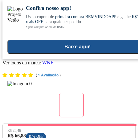
Confira nosso app!
Use o cupom de
primeira compra BEMVINDOAPP
e ganhe
R$
Conheça nosso site novo! E comemore com
0
reais OFF
para qualquer pedido.
* para compras acima de R$150
ofertas especiais
Home
>
Objetivos
>
Terapias Alternativas
Baixe aqui!
Óleo de Massagem Relaxante 120ml - Wnf
Ver todos da marca:
WNF
(
1 Avaliação
)
Preço Original:
R$ 75,46
Preço com Desconto:
R$ 66,88
11% OFF