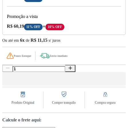
Promoção a vista
Preço A Vista:
R$ 60,19
+
11% OFF
10% OFF
6x
R$ 11,15
Ou até em
de
s/ juros
Pouco Estoque
Envio imediato
Produto Original
Compre tranquilo
Compra segura
Calcule o frete aqui: