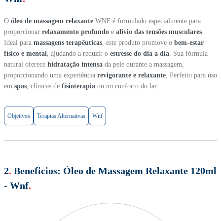
O
óleo de massagem relaxante
WNF é formulado especialmente para
proporcionar
relaxamento profundo
e
alívio das tensões musculares
.
Ideal para
massagens terapêuticas
, este produto promove o
bem-estar
físico e mental
, ajudando a reduzir o
estresse do dia a dia
. Sua fórmula
natural oferece
hidratação intensa
da pele durante a massagem,
proporcionando uma experiência
revigorante e relaxante
. Perfeito para uso
em
spas
, clínicas de
fisioterapia
ou no conforto do lar.
Objetivos
Terapias Alternativas
Wnf
2
.
Beneficios:
Óleo de Massagem Relaxante 120ml
- Wnf
.