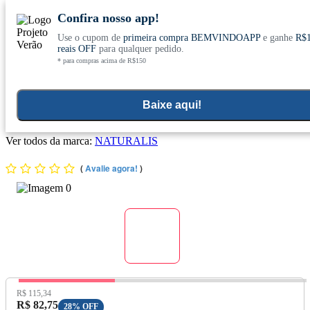
Confira nosso app!
Use o cupom de
primeira compra BEMVINDOAPP
e ganhe
R$
Conheça nosso site novo! E comemore com
0
reais OFF
para qualquer pedido.
* para compras acima de R$150
ofertas especiais
Home
>
Suplementos Funcionais E Omegas
>
Omega
Baixe aqui!
Óleo de Peixe Ômega-3 TG Tradicional 90 Cápsulas - Naturalis
Ver todos da marca:
NATURALIS
(
Avalie agora!
)
Preço Original:
R$ 115,34
Preço com Desconto:
R$ 82,75
28% OFF