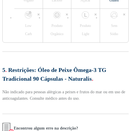
Vegano
Lactose
Açúcar
Glúten
Low
Produto
Produto
Sem
Carb
Orgânico
Light
Sódio
5
.
Restrições:
Óleo de Peixe Ômega-3 TG
Tradicional 90 Cápsulas - Naturalis
.
Não indicado para pessoas alérgicas a peixes e frutos do mar ou em uso de
anticoagulantes. Consulte médico antes do uso.
Encontrou algum erro na descrição?