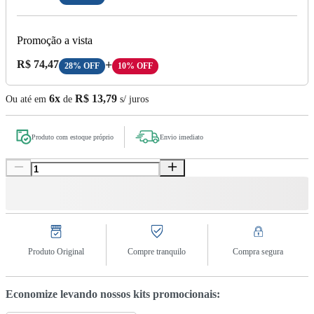
Promoção a vista
Preço A Vista:
R$ 74,47
+
28% OFF
10% OFF
6x
R$ 13,79
Ou até em
de
s/ juros
Produto com estoque próprio
Envio imediato
Produto Original
Compre tranquilo
Compra segura
Economize levando nossos kits promocionais: