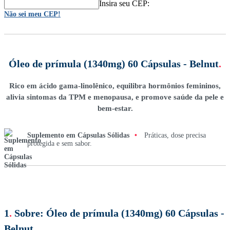
Insira seu CEP:
Não sei meu CEP!
Óleo de prímula (1340mg) 60 Cápsulas - Belnut
.
Rico em ácido gama-linolênico, equilibra hormônios femininos,
alivia sintomas da TPM e menopausa, e promove saúde da pele e
bem-estar.
Suplemento em Cápsulas Sólidas
•
Práticas, dose precisa
protegida e sem sabor.
1
.
Sobre:
Óleo de prímula (1340mg) 60 Cápsulas -
Belnut
.