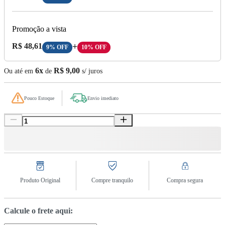
Promoção a vista
Preço A Vista:
R$ 48,61
+
9% OFF
10% OFF
6x
R$ 9,00
Ou até em
de
s/ juros
Pouco Estoque
Envio imediato
Produto Original
Compre tranquilo
Compra segura
Calcule o frete aqui: