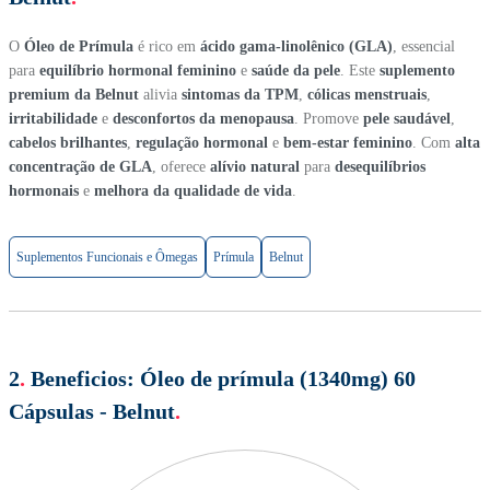
O
Óleo de Prímula
é rico em
ácido gama-linolênico (GLA)
, essencial
para
equilíbrio hormonal feminino
e
saúde da pele
. Este
suplemento
premium da Belnut
alivia
sintomas da TPM
,
cólicas menstruais
,
irritabilidade
e
desconfortos da menopausa
. Promove
pele saudável
,
cabelos brilhantes
,
regulação hormonal
e
bem-estar feminino
. Com
alta
concentração de GLA
, oferece
alívio natural
para
desequilíbrios
hormonais
e
melhora da qualidade de vida
.
Suplementos Funcionais e Ômegas
Prímula
Belnut
2
.
Beneficios:
Óleo de prímula (1340mg) 60
Cápsulas - Belnut
.