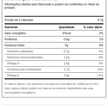
Informações obtidas pelo fabricante e podem ser conferidas no rótulo do
produto.
Porção de 5 cápsulas
6,7g
Nutriente
Quantidade
% valor diário
Valor energético
47kcal
2%
Proteínas
0,6g
1%
Gorduras totais
5g
8%
Gorduras saturadas
0,7g
4%
Gorduras monoinsaturadas
1,6g
8%
Ômega 9
1,6g
0%
Gorduras poli-insaturadas
2,7g
14%
Ômega 6
2,6g
14%
% valores diários a de referência com base em uma dieta de 2.000kcal ou 8.4KJ.
Seus valores diários podem ser maiores ou menores dependendo das suas
necessidades energéticas.