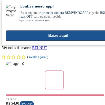
Confira nosso app!
Use o cupom de
primeira compra BEMVINDOAPP
e ganhe
R$
Conheça nosso site novo! E comemore com
0
reais OFF
para qualquer pedido.
* para compras acima de R$150
ofertas especiais
Home
>
Suplementos Funcionais E Omegas
>
Omega
>
Primula
Baixe aqui!
Óleo de prímula (1340mg) 60 Cápsulas - Belnut
Ver todos da marca:
BELNUT
(
Avalie agora!
)
Preço Original:
R$ 59,16
Preço com Desconto:
R$ 54,01
9% OFF