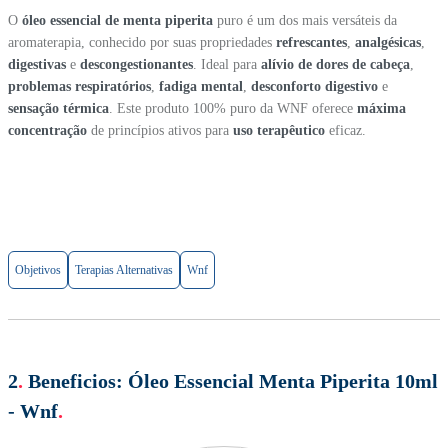
O
óleo essencial de menta piperita
puro é um dos mais versáteis da
aromaterapia, conhecido por suas propriedades
refrescantes
,
analgésicas
,
digestivas
e
descongestionantes
. Ideal para
alívio de dores de cabeça
,
problemas respiratórios
,
fadiga mental
,
desconforto digestivo
e
sensação térmica
. Este produto 100% puro da WNF oferece
máxima
concentração
de princípios ativos para
uso terapêutico
eficaz.
Objetivos
Terapias Alternativas
Wnf
2
.
Beneficios:
Óleo Essencial Menta Piperita 10ml
- Wnf
.