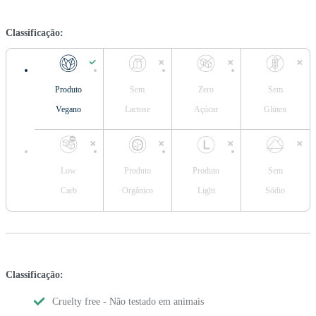
Classificação:
Produto
Sem
Zero
Sem
Vegano
Lactose
Açúcar
Glúten
Low
Produto
Produto
Sem
Carb
Orgânico
Light
Sódio
Classificação:
Cruelty free - Não testado em animais