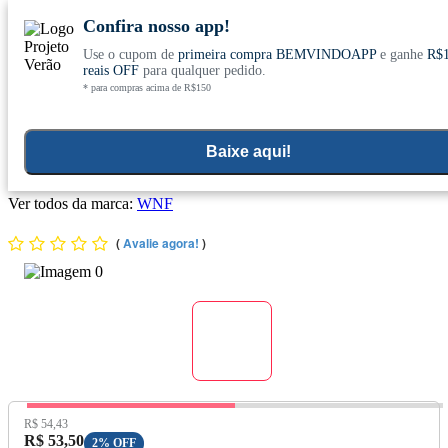
Confira nosso app!
Use o cupom de
primeira compra BEMVINDOAPP
e ganhe
R$
Conheça nosso site novo! E comemore com
0
reais OFF
para qualquer pedido.
* para compras acima de R$150
ofertas especiais
Home
>
Objetivos
>
Terapias Alternativas
Baixe aqui!
Óleo Essencial Menta Piperita 10ml - Wnf
Ver todos da marca:
WNF
(
Avalie agora!
)
Preço Original:
R$ 54,43
Preço com Desconto:
R$ 53,50
2% OFF