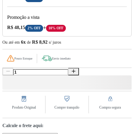
Promoção a vista
Preço A Vista:
R$ 48,15
+
2% OFF
10% OFF
6x
R$ 8,92
Ou até em
de
s/ juros
Pouco Estoque
Envio imediato
Produto Original
Compre tranquilo
Compra segura
Calcule o frete aqui: