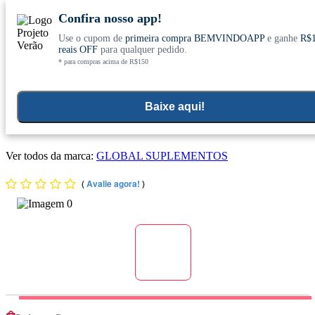
Confira nosso app!
Use o cupom de
primeira compra BEMVINDOAPP
e ganhe
R$
Conheça nosso site novo! E comemore com
0
reais OFF
para qualquer pedido.
* para compras acima de R$150
ofertas especiais
Home
>
Suplementos Funcionais E Omegas
Baixe aqui!
Ômega 3-6-9 (Óleo de Linhaça, Girassol, Borragem, Gergelim e
Cártamo) 120 Cápsulas - Global Suplementos
Ver todos da marca:
GLOBAL SUPLEMENTOS
(
Avalie agora!
)