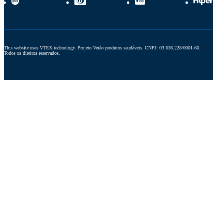
This website uses VTEX technology. Projeto Verão produtos saudáveis. CNPJ: 03.636.228/0001-60. 
Todos os direitos reservados.