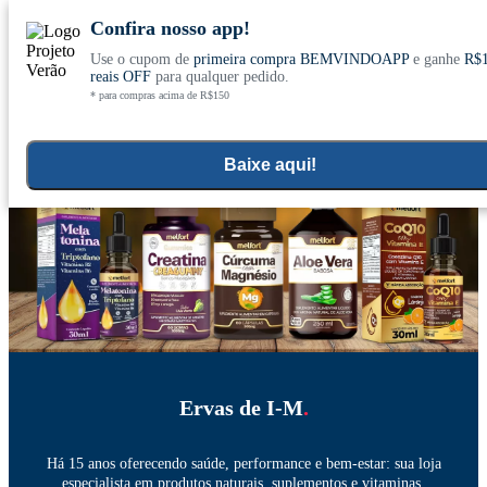
Confira nosso app!
Use o cupom de
primeira compra BEMVINDOAPP
e ganhe
R$
Conheça nosso site novo! E comemore com
0
reais OFF
para qualquer pedido.
* para compras acima de R$150
ofertas especiais
Home
Plantas Medicinais e Chás
>
Baixe aqui!
Ervas de I-M
.
Há 15 anos oferecendo saúde, performance e bem-estar: sua loja
especialista em produtos naturais, suplementos e vitaminas.