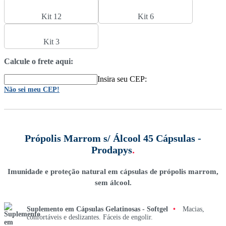
Kit 12
Kit 6
Kit 3
Calcule o frete aqui:
Insira seu CEP:
Não sei meu CEP!
Própolis Marrom s/ Álcool 45 Cápsulas -
Prodapys
.
Imunidade e proteção natural em cápsulas de própolis marrom,
sem álcool.
Suplemento em Cápsulas Gelatinosas - Softgel
•
Macias,
confortáveis e deslizantes. Fáceis de engolir.