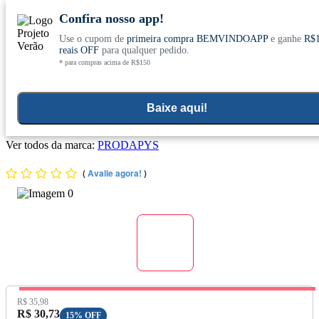
Confira nosso app!
Use o cupom de
primeira compra BEMVINDOAPP
e ganhe
R$
Conheça nosso site novo! E comemore com
0
reais OFF
para qualquer pedido.
* para compras acima de R$150
ofertas especiais
Home
>
Propolis Mel E Derivados
>
Propolis
Baixe aqui!
Própolis Marrom s/ Álcool 45 Cápsulas - Prodapys
Ver todos da marca:
PRODAPYS
(
Avalie agora!
)
Preço Original:
R$ 35,98
Preço com Desconto:
R$ 30,73
15% OFF