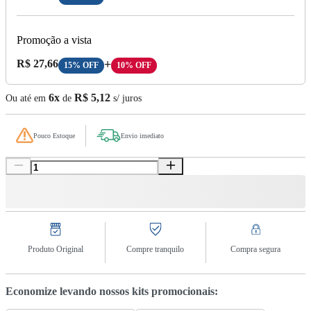
Promoção a vista
Preço A Vista:
R$ 27,66
+
15% OFF
10% OFF
6x
R$ 5,12
Ou até em
de
s/ juros
Pouco Estoque
Envio imediato
Produto Original
Compre tranquilo
Compra segura
Economize levando nossos kits promocionais: