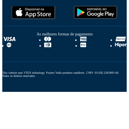
As melhores formas de pagamento
This website uses VTEX technology. Projeto Verão produtos saudáveis. CNPJ: 03.636.228/0001-60. 
Todos os direitos reservados.