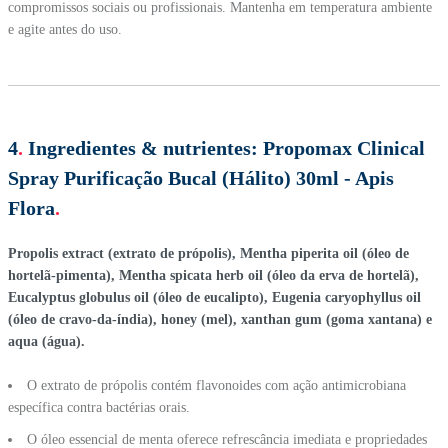
compromissos sociais ou profissionais. Mantenha em temperatura ambiente
e agite antes do uso.
4
.
Ingredientes & nutrientes:
Propomax Clinical
Spray Purificação Bucal (Hálito) 30ml - Apis
Flora
.
Propolis extract (extrato de própolis), Mentha piperita oil (óleo de
hortelã-pimenta), Mentha spicata herb oil (óleo da erva de hortelã),
Eucalyptus globulus oil (óleo de eucalipto), Eugenia caryophyllus oil
(óleo de cravo-da-índia), honey (mel), xanthan gum (goma xantana) e
aqua (água).
O extrato de própolis contém flavonoides com ação antimicrobiana
específica contra bactérias orais.
O óleo essencial de menta oferece refrescância imediata e propriedades