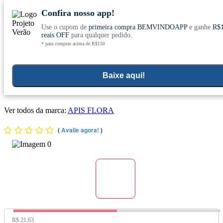
Confira nosso app!
Use o cupom de
primeira compra BEMVINDOAPP
e ganhe
R$
Conheça nosso site novo! E comemore com
0
reais OFF
para qualquer pedido.
* para compras acima de R$150
ofertas especiais
Home
>
Propolis Mel E Derivados
Baixe aqui!
Propomax Clinical Spray Purificação Bucal (Hálito) 30ml - Apis
Flora
Ver todos da marca:
APIS FLORA
(
Avalie agora!
)
Preço Original:
R$ 21,63