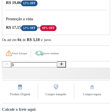
Preço com Desconto:
R$ 19,06
12% OFF
Promoção a vista
Preço A Vista:
R$ 17,15
+
12% OFF
10% OFF
6x
R$ 3,18
Ou até em
de
s/ juros
Pouco Estoque
Envio imediato
Produto Original
Compre tranquilo
Compra segura
Calcule o frete aqui: