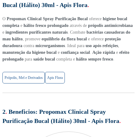
Bucal (Hálito) 30ml - Apis Flora
.
O
Propomax Clinical Spray Purificação Bucal
oferece
higiene bucal
completa
e
hálito fresco prolongado
através de
própolis antimicrobiana
e
ingredientes purificantes naturais
. Combate
bactérias causadoras do
mau hálito
, promove
equilíbrio da flora bucal
e oferece
proteção
duradoura
contra
microrganismos
. Ideal para
uso após refeições
,
manutenção da higiene bucal
e
confiança social
.
Ação rápida
e
efeito
prolongado
para
saúde bucal
completa e
hálito sempre fresco
.
Própolis, Mel e Derivados
Apis Flora
2
.
Beneficios:
Propomax Clinical Spray
Purificação Bucal (Hálito) 30ml - Apis Flora
.