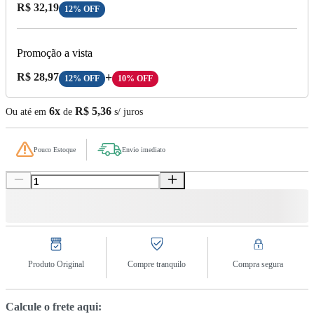
Preço com Desconto:
R$ 32,19
12% OFF
Promoção a vista
Preço A Vista:
R$ 28,97
+
12% OFF
10% OFF
6x
R$ 5,36
Ou até em
de
s/ juros
Pouco Estoque
Envio imediato
Produto Original
Compre tranquilo
Compra segura
Calcule o frete aqui: