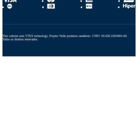
This website uses VTEX technology. Projeto Verão produtos saudáveis. CNPJ: 03.636.228/0001-60. 
Todos os direitos reservados.