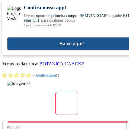
Confira nosso app!
Use o cupom de
primeira compra BEMVINDOAPP
e ganhe
R$
Conheça nosso site novo! E comemore com
0
reais OFF
para qualquer pedido.
* para compras acima de R$150
ofertas especiais
Home
>
Suplementos Funcionais E Omegas
>
Suplementos Funcionais E Naturais
Baixe aqui!
Quebra Pedra (Phyllanthus Niruri) (500mg) 60 Cápsulas -
Botânica Haacke
Ver todos da marca:
BOTANICA HAACKE
(
Avalie agora!
)
Preço Original:
R$ 36,58