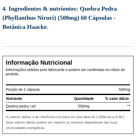
4
.
Ingredientes & nutrientes:
Quebra Pedra
(Phyllanthus Niruri) (500mg) 60 Cápsulas -
Botânica Haacke
.
Informação Nutricional
Informações obtidas pelo fabricante e podem ser conferidas no rótulo do
produto.
Porção de 1 cápsula
500mg
Nutriente
Quantidade
% valor diário
Quebra pedra / pó
500mg
**
% valores diários a de referência com base em uma dieta de 2.000kcal ou 8.4KJ.
Seus valores diários podem ser maiores ou menores dependendo das suas
necessidades energéticas.