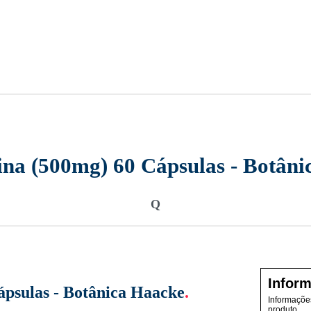
na (500mg) 60 Cápsulas - Botâni
Q
Inform
psulas - Botânica Haacke
.
Informações
produto.