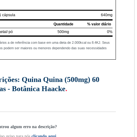
1 cápsula
640mg
Quantidade
% valor diário
etal/ pó
500mg
0%
ários a de referência com base em uma dieta de 2.000kcal ou 8.4KJ. Seus
rios podem ser maiores ou menores dependendo das suas necessidades
rições:
Quina Quina (500mg) 60
as - Botânica Haacke
.
trou algum erro na descrição?
so aviso para nós
clicando aqui