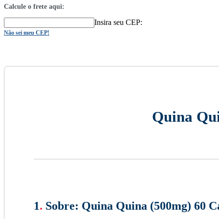
Calcule o frete aqui:
Insira seu CEP:
Não sei meu CEP!
Quina Qui
1
.
Sobre:
Quina Quina (500mg) 60 Cá