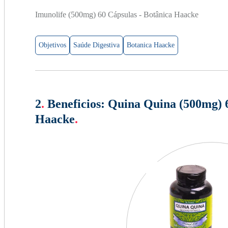
Imunolife (500mg) 60 Cápsulas - Botânica Haacke
Objetivos
Saúde Digestiva
Botanica Haacke
2
.
Beneficios:
Quina Quina (500mg) 6
Haacke
.