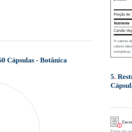
Porção de 
Nutriente
Carvão Veg
% valores di
valores diá
energéticas.
0 Cápsulas - Botânica
5
.
Rest
Cápsul
Encon
Envie um avi