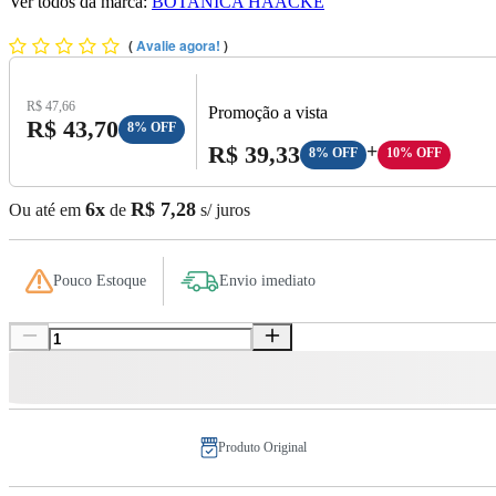
Ver todos da marca:
BOTANICA HAACKE
(
Avalie agora!
)
Preço Original:
R$ 47,66
Promoção a vista
Preço com Desconto:
R$ 43,70
8% OFF
Preço A Vista:
R$ 39,33
+
8% OFF
10% OFF
6x
R$ 7,28
Ou até em
de
s/ juros
Pouco Estoque
Envio imediato
Produto Original