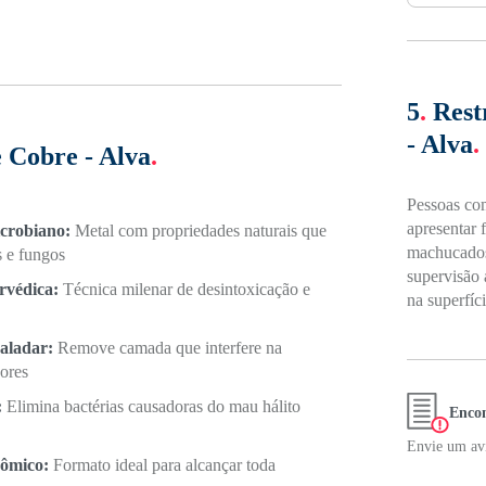
5
.
Rest
- Alva
.
 Cobre - Alva
.
Pessoas com
apresentar 
crobiano:
Metal com propriedades naturais que
machucados
s e fungos
supervisão 
rvédica:
Técnica milenar de desintoxicação e
na superfíci
aladar:
Remove camada que interfere na
ores
:
Elimina bactérias causadoras do mau hálito
Encon
Envie um avi
nômico:
Formato ideal para alcançar toda