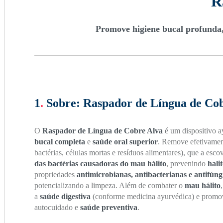
R
Promove higiene bucal profunda,
1
.
Sobre:
Raspador de Língua de Cob
O
Raspador de Língua de Cobre Alva
é um dispositivo a
bucal completa
e
saúde oral superior
. Remove efetivame
bactérias, células mortas e resíduos alimentares), que a esc
das bactérias causadoras do mau hálito
, prevenindo
hali
propriedades
antimicrobianas, antibacterianas e antifúng
potencializando a limpeza. Além de combater o
mau hálito
a
saúde digestiva
(conforme medicina ayurvédica) e prom
autocuidado e
saúde preventiva
.