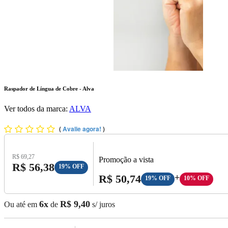
Raspador de Língua de Cobre - Alva
Ver todos da marca:
ALVA
(
Avalie agora!
)
Preço Original:
R$ 69,27
Promoção a vista
Preço com Desconto:
R$ 56,38
19% OFF
Preço A Vista:
R$ 50,74
+
19% OFF
10% OFF
6x
R$ 9,40
Ou até em
de
s/ juros