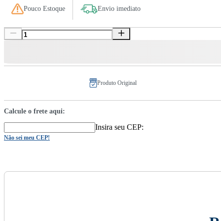
Pouco Estoque
Envio imediato
Produto Original
Calcule o frete aqui:
Insira seu CEP:
Não sei meu CEP!