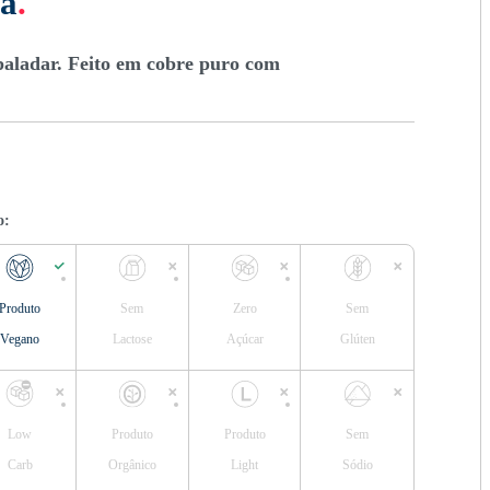
va
.
paladar. Feito em cobre puro com
o:
Produto
Sem
Zero
Sem
Vegano
Lactose
Açúcar
Glúten
Low
Produto
Produto
Sem
Carb
Orgânico
Light
Sódio