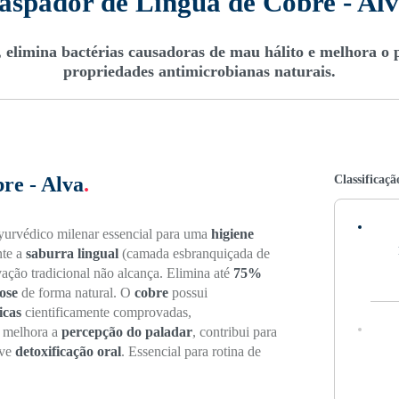
aspador de Língua de Cobre - Al
 elimina bactérias causadoras de mau hálito e melhora o 
propriedades antimicrobianas naturais.
Classificaçã
re - Alva
.
yurvédico milenar essencial para uma
higiene
nte a
saburra lingual
(camada esbranquiçada de
ovação tradicional não alcança. Elimina até
75%
tose
de forma natural. O
cobre
possui
icas
cientificamente comprovadas,
, melhora a
percepção do paladar
, contribui para
ove
detoxificação oral
. Essencial para rotina de