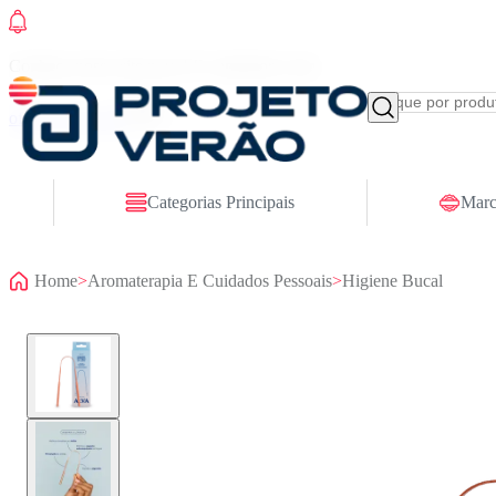
Conheça nosso site novo! E comemore com
ofertas especiais
Categorias Principais
Marc
Home
>
Aromaterapia E Cuidados Pessoais
>
Higiene Bucal