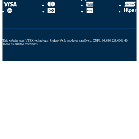
This website uses VTEX technology. Projeto Verão produtos saudáveis. CNPJ: 03.636.228/0001-60. 
Todos os direitos reservados.