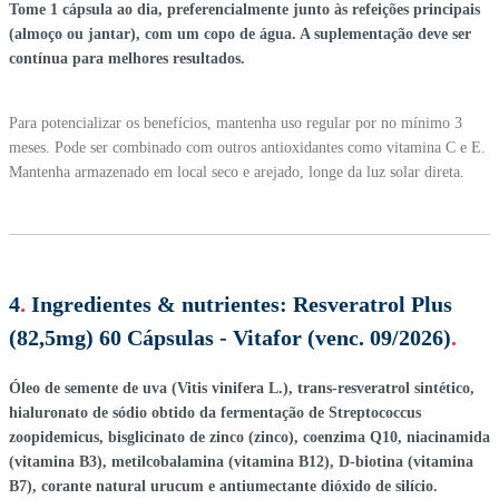
Tome 1 cápsula ao dia, preferencialmente junto às refeições principais
(almoço ou jantar), com um copo de água. A suplementação deve ser
contínua para melhores resultados.
Para potencializar os benefícios, mantenha uso regular por no mínimo 3
meses. Pode ser combinado com outros antioxidantes como vitamina C e E.
Mantenha armazenado em local seco e arejado, longe da luz solar direta.
4
.
Ingredientes & nutrientes:
Resveratrol Plus
(82,5mg) 60 Cápsulas - Vitafor (venc. 09/2026)
.
Óleo de semente de uva (Vitis vinifera L.), trans-resveratrol sintético,
hialuronato de sódio obtido da fermentação de Streptococcus
zoopidemicus, bisglicinato de zinco (zinco), coenzima Q10, niacinamida
(vitamina B3), metilcobalamina (vitamina B12), D-biotina (vitamina
B7), corante natural urucum e antiumectante dióxido de silício.