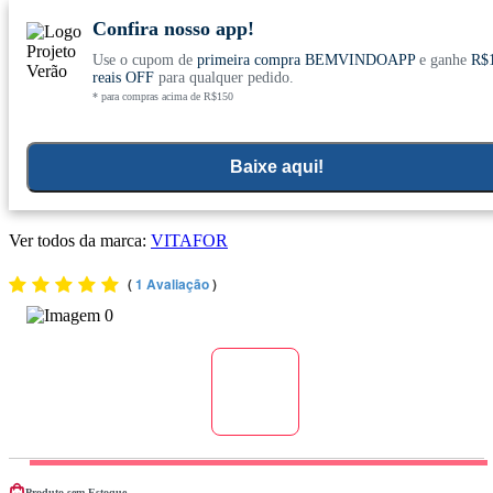
Confira nosso app!
Use o cupom de
primeira compra BEMVINDOAPP
e ganhe
R$
Conheça nosso site novo! E comemore com
0
reais OFF
para qualquer pedido.
* para compras acima de R$150
ofertas especiais
Home
>
Suplementos Funcionais E Omegas
>
Suplementos Funcionais E Naturais
>
Resveratrol
Baixe aqui!
Resveratrol Plus (82,5mg) 60 Cápsulas - Vitafor (venc. 09/2026)
Ver todos da marca:
VITAFOR
(
1 Avaliação
)
Produto sem Estoque