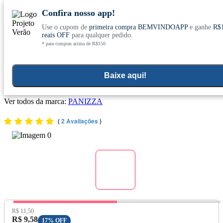
Confira nosso app!
Use o cupom de
primeira compra BEMVINDOAPP
e ganhe
R$
Conheça nosso site novo! E comemore com
0
reais OFF
para qualquer pedido.
* para compras acima de R$150
ofertas especiais
Home
>
Aromaterapia E Cuidados Pessoais
>
Cuidados Com O Corpo
Baixe aqui!
Sabonete Glicerinado de Calêndula 85g - Panizza
Ver todos da marca:
PANIZZA
(
2 Avaliações
)
Preço Original:
R$ 11,50
Preço com Desconto:
R$ 9,58
17% OFF