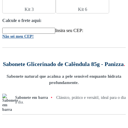
Kit 3
Kit 6
Calcule o frete aqui:
Insira seu CEP:
Não sei meu CEP!
Sabonete Glicerinado de Calêndula 85g - Panizza
.
Sabonete natural que acalma a pele sensível enquanto hidrata
profundamente.
Sabonete em barra
•
Clássico, prático e versátil, ideal para o dia
a dia.