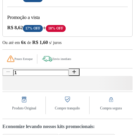
Promoção a vista
Preço A Vista:
R$ 8,62
+
17% OFF
10% OFF
6x
R$ 1,60
Ou até em
de
s/ juros
Pouco Estoque
Envio imediato
Produto Original
Compre tranquilo
Compra segura
Economize levando nossos kits promocionais: