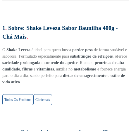
1
.
Sobre:
Shake Leveza Sabor Baunilha 400g -
Chá Mais
.
O
Shake Leveza
é ideal para quem busca
perder peso
de forma saudável e
saborosa. Formulado especialmente para
substituição de refeições
, oferece
saciedade prolongada
e
controle do apetite
. Rico em
proteínas de alta
qualidade
,
fibras
e
vitaminas
, auxilia no
metabolismo
e fornece energia
para o dia a dia, sendo perfeito para
dietas de emagrecimento
e
estilo de
vida ativo
.
Todos Os Produtos
Clinicmais