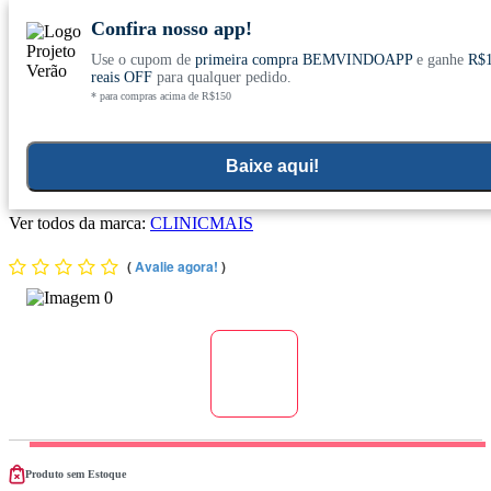
Confira nosso app!
Use o cupom de
primeira compra BEMVINDOAPP
e ganhe
R$
Conheça nosso site novo! E comemore com
0
reais OFF
para qualquer pedido.
* para compras acima de R$150
ofertas especiais
Home
>
Todos Os Produtos
Baixe aqui!
Shake Leveza Sabor Baunilha 400g - Chá Mais
Ver todos da marca:
CLINICMAIS
(
Avalie agora!
)
Produto sem Estoque