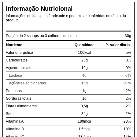
Informação Nutricional
Informações obtidas pelo fabricante e podem ser conferidas no rótulo do
produto.
Porção de 2 scoops ou 3 colheres de sopa
30g
Nutriente
Quantidade
% valor diário
Valor energético
106kcal
5%
Carboidratos
23g
8%
Açúcares totais
19g
0%
Lactose
4g
0%
Açúcares adicionados
15g
30%
Proteínas
1g
2%
Gorduras totais
1g
2%
Fibras alimentares
0,5g
2%
Sódio
34g
2%
Vitamina A
180mcg
23%
Vitamina D
1,5mcg
10%
Vitamina C
13,5mg
14%