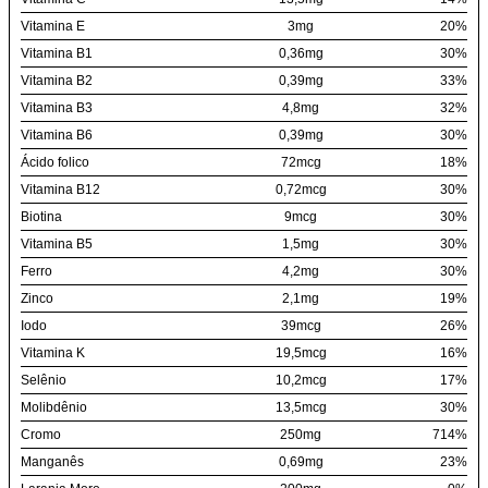
Vitamina E
3mg
20%
Vitamina B1
0,36mg
30%
Vitamina B2
0,39mg
33%
Vitamina B3
4,8mg
32%
Vitamina B6
0,39mg
30%
Ácido folico
72mcg
18%
Vitamina B12
0,72mcg
30%
Biotina
9mcg
30%
Vitamina B5
1,5mg
30%
Ferro
4,2mg
30%
Zinco
2,1mg
19%
Iodo
39mcg
26%
Vitamina K
19,5mcg
16%
Selênio
10,2mcg
17%
Molibdênio
13,5mcg
30%
Cromo
250mg
714%
Manganês
0,69mg
23%