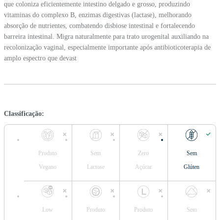
que coloniza eficientemente intestino delgado e grosso, produzindo
vitaminas do complexo B, enzimas digestivas (lactase), melhorando
absorção de nutrientes, combatendo disbiose intestinal e fortalecendo
barreira intestinal. Migra naturalmente para trato urogenital auxiliando na
recolonização vaginal, especialmente importante após antibioticoterapia de
amplo espectro que devast
Classificação:
Produto
Sem
Zero
Sem
Vegano
Lactose
Açúcar
Glúten
Low
Produto
Produto
Sem