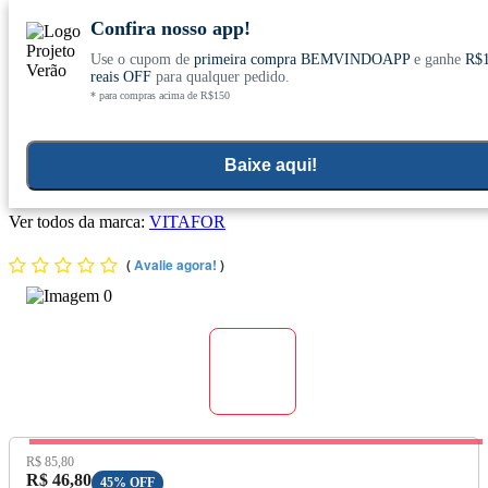
Confira nosso app!
Use o cupom de
primeira compra BEMVINDOAPP
e ganhe
R$
Conheça nosso site novo! E comemore com
0
reais OFF
para qualquer pedido.
* para compras acima de R$150
ofertas especiais
Home
>
Suplementos Funcionais E Omegas
Baixe aqui!
Simfort Femme (650mg) 15 Cápsulas - Vitafor (venc. 09/2026)
Ver todos da marca:
VITAFOR
(
Avalie agora!
)
Preço Original:
R$ 85,80
Preço com Desconto:
R$ 46,80
45% OFF