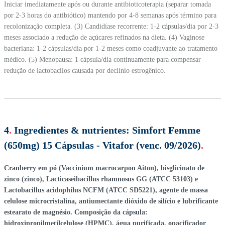
Iniciar imediatamente após ou durante antibioticoterapia (separar tomada
por 2-3 horas do antibiótico) mantendo por 4-8 semanas após término para
recolonização completa. (3) Candidíase recorrente: 1-2 cápsulas/dia por 2-3
meses associado a redução de açúcares refinados na dieta. (4) Vaginose
bacteriana: 1-2 cápsulas/dia por 1-2 meses como coadjuvante ao tratamento
médico. (5) Menopausa: 1 cápsula/dia continuamente para compensar
redução de lactobacilos causada por declínio estrogênico.
4
.
Ingredientes & nutrientes:
Simfort Femme
(650mg) 15 Cápsulas - Vitafor (venc. 09/2026)
.
Cranberry em pó (Vaccinium macrocarpon Aiton), bisglicinato de
zinco (zinco), Lacticaseibacillus rhamnosus GG (ATCC 53103) e
Lactobacillus acidophilus NCFM (ATCC SD5221), agente de massa
celulose microcristalina, antiumectante dióxido de silício e lubrificante
estearato de magnésio. Composição da cápsula:
hidroxipropilmetilcelulose (HPMC), água purificada, opacificador