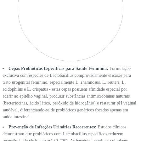
Cepas Probióticas Específicas para Saúde Feminina:
Formulação
exclusiva com espécies de Lactobacillus comprovadamente eficazes para
trato urogenital feminino, especialmente L. rhamnosus, L. reuteri, L.
acidophilus e L. crispatus - estas cepas possuem afinidade especial por
aderir ao epitélio vaginal, produzir substâncias antimicrobianas naturais
(bacteriocinas, ácido lático, peróxido de hidrogênio) e restaurar pH vaginal
saudável, diferenciando-se de probióticos genéricos focados apenas em
saúde intestinal.
Prevenção de Infecções Urinárias Recorrentes:
Estudos clínicos
demonstram que probióticos com Lactobacillus específicos reduzem
recorrência de cistite em até 50-70%. As bactérias benéficas colonizam