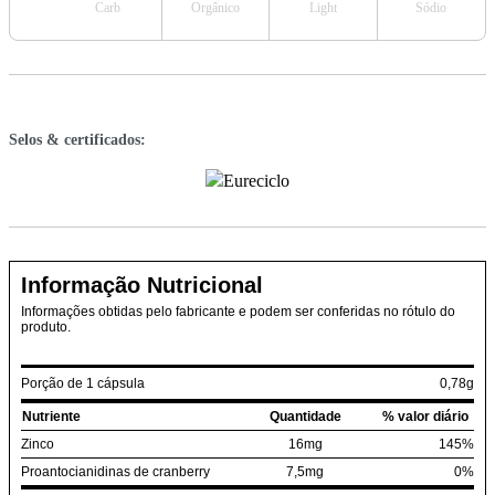
Carb
Orgânico
Light
Sódio
Selos & certificados:
Informação Nutricional
Informações obtidas pelo fabricante e podem ser conferidas no rótulo do
produto.
Porção de 1 cápsula
0,78g
Nutriente
Quantidade
% valor diário
Zinco
16mg
145%
Proantocianidinas de cranberry
7,5mg
0%