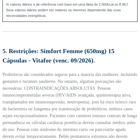
% valores diários a de referência com base em uma dieta de 2.000kcal ou 8.4KJ.
Seus valores diários podem ser maiores ou menores dependendo das suas
necessidades energéticas.
5
.
Restrições:
Simfort Femme (650mg) 15
Cápsulas - Vitafor (venc. 09/2026)
.
Probióticos são considerados seguros para a maioria das mulheres, incluindo
gestantes e lactantes saudáveis. No entanto, algumas precauções são
necessárias: CONTRAINDICAÇÕES ABSOLUTAS: Pessoas
imunocomprometidas severas (HIV/AIDS avançada, quimioterapia ativa,
transplantados em imunossupressão, neutropenia), pois há risco teórico raro
de bacteremia ou fungemia por translocação de probióticos, embora casos
sejam excepcionalíssimos. Pacientes com cateteres venosos centrais de longa
permanência ou válvulas cardíacas protéticas devem consultar médico antes
do uso. Pessoas com síndrome do intestino curto ou pancreatite aguda
devem evitar temporariamente. Bebês prematuros extremos não devem