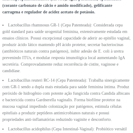
(corante carbonato de cálcio e amido modificado), gelificante
carragena e regulador de acidez acetato de potássio.
Lactobacillus rhamnosus GR-1 (Cepa Patenteada): Considerada cepa
gold standard para saúde urogenital feminina, extensivamente estudada em
ensaios clínicos. Possui excepcional capacidade de aderir ao epitélio vaginal,
produzir ácido lático mantendo pH ácido protetor, secretar bacteriocinas
(antibióticos naturais contra patógenos), inibir adesão de E. coli à uretra
prevenindo ITUs, e modular resposta imunológica local aumentando IgA
secretória. Comprovadamente reduz recorrência de cistite, vaginose e
candidíase.
Lactobacillus reuteri RC-14 (Cepa Patenteada): Trabalha sinergicamente
com GR-1 sendo a dupla mais estudada para saúde feminina íntima. Produz
peróxido de hidrogênio com potente ação fungicida contra Candida albicans
e bactericida contra Gardnerella vaginalis. Forma biofilme protetor na
mucosa vaginal impedindo colonização por patógenos, estimula células
epiteliais a produzir peptídeos antimicrobianos naturais e possui
propriedades anti-inflamatórias reduzindo vaginite e desconforto.
Lactobacillus acidophilus (Cepa Intestinal-Vaginal): Probiótico versátil