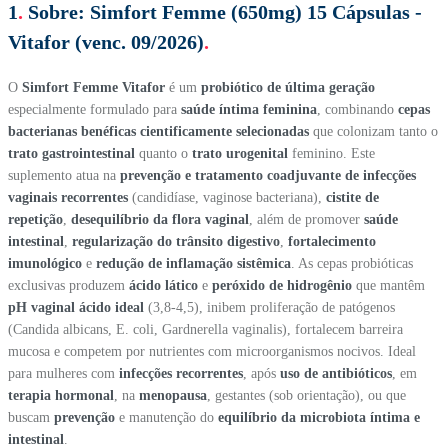
1
.
Sobre:
Simfort Femme (650mg) 15 Cápsulas -
Vitafor (venc. 09/2026)
.
O
Simfort Femme Vitafor
é um
probiótico de última geração
especialmente formulado para
saúde íntima feminina
, combinando
cepas
bacterianas benéficas cientificamente selecionadas
que colonizam tanto o
trato gastrointestinal
quanto o
trato urogenital
feminino. Este
suplemento atua na
prevenção e tratamento coadjuvante de infecções
vaginais recorrentes
(candidíase, vaginose bacteriana),
cistite de
repetição
,
desequilíbrio da flora vaginal
, além de promover
saúde
intestinal
,
regularização do trânsito digestivo
,
fortalecimento
imunológico
e
redução de inflamação sistêmica
. As cepas probióticas
exclusivas produzem
ácido lático
e
peróxido de hidrogênio
que mantêm
pH vaginal ácido ideal
(3,8-4,5), inibem proliferação de patógenos
(Candida albicans, E. coli, Gardnerella vaginalis), fortalecem barreira
mucosa e competem por nutrientes com microorganismos nocivos. Ideal
para mulheres com
infecções recorrentes
, após
uso de antibióticos
, em
terapia hormonal
, na
menopausa
, gestantes (sob orientação), ou que
buscam
prevenção
e manutenção do
equilíbrio da microbiota íntima e
intestinal
.