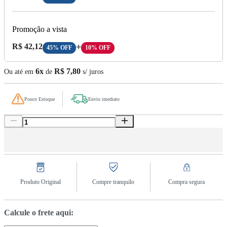
Promoção a vista
Preço A Vista:
R$ 42,12
+
45% OFF
10% OFF
6x
R$ 7,80
Ou até em
de
s/ juros
Pouco Estoque
Envio imediato
Produto Original
Compre tranquilo
Compra segura
Calcule o frete aqui: