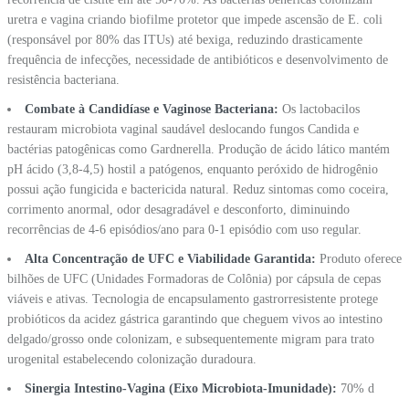
uretra e vagina criando biofilme protetor que impede ascensão de E. coli
(responsável por 80% das ITUs) até bexiga, reduzindo drasticamente
frequência de infecções, necessidade de antibióticos e desenvolvimento de
resistência bacteriana.
Combate à Candidíase e Vaginose Bacteriana:
Os lactobacilos
restauram microbiota vaginal saudável deslocando fungos Candida e
bactérias patogênicas como Gardnerella. Produção de ácido lático mantém
pH ácido (3,8-4,5) hostil a patógenos, enquanto peróxido de hidrogênio
possui ação fungicida e bactericida natural. Reduz sintomas como coceira,
corrimento anormal, odor desagradável e desconforto, diminuindo
recorrências de 4-6 episódios/ano para 0-1 episódio com uso regular.
Alta Concentração de UFC e Viabilidade Garantida:
Produto oferece
bilhões de UFC (Unidades Formadoras de Colônia) por cápsula de cepas
viáveis e ativas. Tecnologia de encapsulamento gastrorresistente protege
probióticos da acidez gástrica garantindo que cheguem vivos ao intestino
delgado/grosso onde colonizam, e subsequentemente migram para trato
urogenital estabelecendo colonização duradoura.
Sinergia Intestino-Vagina (Eixo Microbiota-Imunidade):
70% d