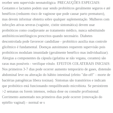
receber sem supervisão neonatológica. PRECAUÇÕES ESPECIAIS:
Gestantes e lactantes podem usar sendo probióticos geralmente seguros e até
benéficos (reduzem risco de vaginose que pode causar parto prematuro),
mas devem informar obstetra sobre qualquer suplementação. Mulheres com
infecções ativas severas (vaginite, cistite sintomática) devem usar
probióticos como coadjuvante ao tratamento médico, nunca substituindo
antibióticos/antifúngicos prescritos quando necessário. Diabetes
descontrolada pode favorecer candidíase - probiótico auxilia mas controle
glicêmico é fundamental. Doenças autoimunes requerem supervisão pois
probióticos modulam imunidade (geralmente benéfico mas individualizar).
Alergias a componentes da cápsula (gelatina se não vegana, corantes) são
raras mas possíveis - verifique rótulo. EFEITOS COLATERAIS INICIAIS:
Nos primeiros 3-7 dias pode ocorrer aumento temporário de gases, distensão
abdominal leve ou alteração do hábito intestinal (efeito "die-off" - morte de
bactérias patogênicas libera toxinas). Sintomas são transitórios e indicam
que probiótico está funcionando reequilibrando microbiota. Se persistirem
>2 semanas ou forem intensos, reduza dose ou consulte profissional.
Corrimento aumentado nos primeiros dias pode ocorrer (renovação do
epitélio vaginal) - normal se s