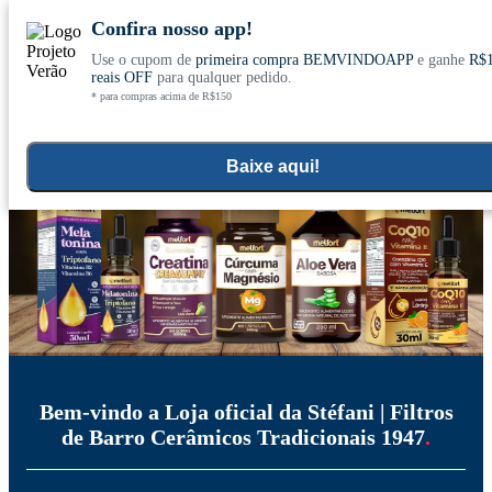
Confira nosso app!
Use o cupom de
primeira compra BEMVINDOAPP
e ganhe
R$
Conheça nosso site novo! E comemore com
0
reais OFF
para qualquer pedido.
* para compras acima de R$150
ofertas especiais
Home
Stefani
>
Baixe aqui!
Bem-vindo a Loja oficial da
Stéfani | Filtros
de Barro Cerâmicos Tradicionais 1947
.