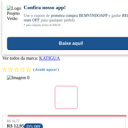
Confira nosso app!
Use o cupom de
primeira compra BEMVINDOAPP
e ganhe
R$
Conheça nosso site novo! E comemore com
0
reais OFF
para qualquer pedido.
* para compras acima de R$150
ofertas especiais
Home
>
Vitaminas E Minerais
>
Minerais
>
Ferro
Baixe aqui!
Sulfato Ferroso (500mg) 30 cápsulas - Katiguá
Ver todos da marca:
KATIGUA
(
Avalie agora!
)
Preço Original:
R$ 16,77
Preço com Desconto:
R$ 12,95
23% OFF