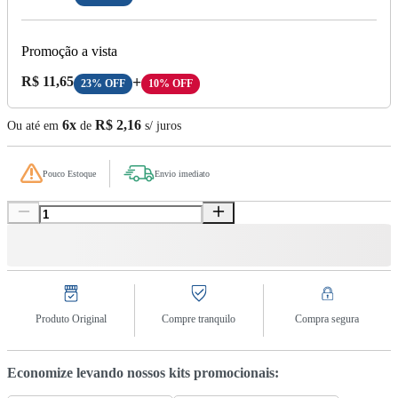
Promoção a vista
Preço A Vista:
R$ 11,65
+
23% OFF
10% OFF
6x
R$ 2,16
Ou até em
de
s/ juros
Pouco Estoque
Envio imediato
Produto Original
Compre tranquilo
Compra segura
Economize levando nossos kits promocionais: