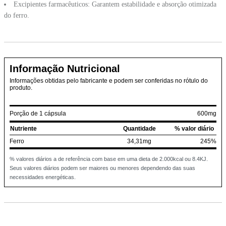
Excipientes farmacêuticos: Garantem estabilidade e absorção otimizada
do ferro.
Informação Nutricional
Informações obtidas pelo fabricante e podem ser conferidas no rótulo do
produto.
Porção de 1 cápsula
600mg
Nutriente
Quantidade
% valor diário
Ferro
34,31mg
245%
% valores diários a de referência com base em uma dieta de 2.000kcal ou 8.4KJ.
Seus valores diários podem ser maiores ou menores dependendo das suas
necessidades energéticas.