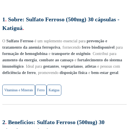
1
.
Sobre:
Sulfato Ferroso (500mg) 30 cápsulas -
Katiguá
.
O
Sulfato Ferroso
é um suplemento essencial para
prevenção e
tratamento da anemia ferropriva
, fornecendo
ferro biodisponível
para
formação de hemoglobina
e
transporte de oxigênio
. Contribui para
aumento da energia
,
combate ao cansaço
e
fortalecimento do sistema
imunológico
. Ideal para
gestantes
,
vegetarianos
,
atletas
e pessoas com
deficiência de ferro
, promovendo
disposição física
e
bem-estar geral
.
Vitaminas e Minerais
Ferro
Katigua
2
.
Beneficios:
Sulfato Ferroso (500mg) 30