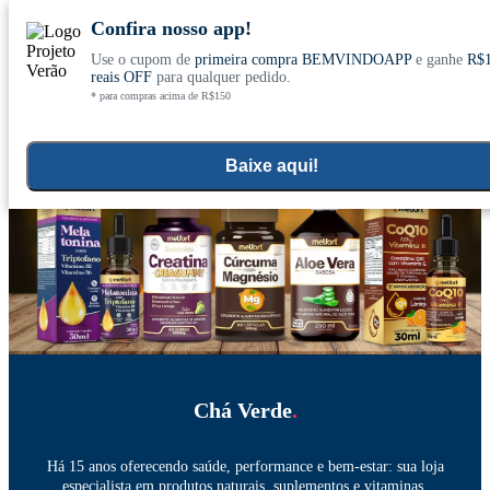
Confira nosso app!
Use o cupom de
primeira compra BEMVINDOAPP
e ganhe
R$
Conheça nosso site novo! E comemore com
0
reais OFF
para qualquer pedido.
* para compras acima de R$150
ofertas especiais
Home
Super Alimentos e Digestão
>
Baixe aqui!
Chá Verde
.
Há 15 anos oferecendo saúde, performance e bem-estar: sua loja
especialista em produtos naturais, suplementos e vitaminas.