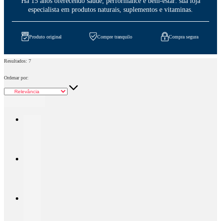
Há 15 anos oferecendo saúde, performance e bem-estar: sua loja
especialista em produtos naturais, suplementos e vitaminas.
Produto original
Compre tranquilo
Compra segura
Resultados:
7
Ordenar por: