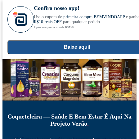
Confira nosso app!
Use o cupom de
primeira compra BEMVINDOAPP
e ganh
Conheça nosso site novo! E comemore com
0
R$10 reais OFF
para qualquer pedido.
* para compras acima de R$150
ofertas especiais
Home
Suplementação Esportiva e Fitness
>
Baixe aqui!
Coqueteleira — Saúde E Bem Estar É Aqui Na
Projeto Verão
.