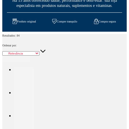
Há 15 anos oferecendo saúde, performance e bem-estar: sua loja
especialista em produtos naturais, suplementos e vitaminas.
Produto original
Compre tranquilo
Compra segura
Resultados:
84
Ordenar por: