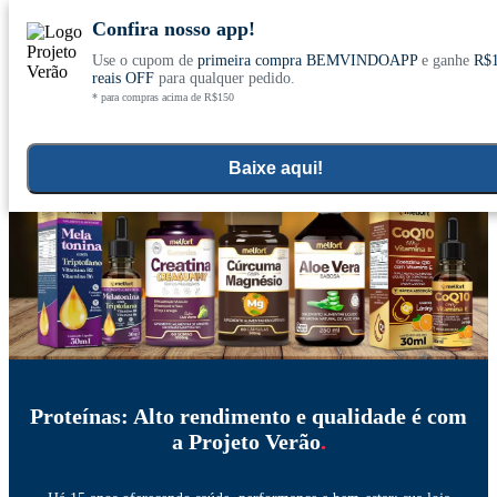
Confira nosso app!
Use o cupom de
primeira compra BEMVINDOAPP
e ganhe
R$
Conheça nosso site novo! E comemore com
0
reais OFF
para qualquer pedido.
* para compras acima de R$150
ofertas especiais
Home
Suplementação Esportiva e Fitness
>
Baixe aqui!
Proteínas: Alto rendimento e qualidade é com
a Projeto Verão
.