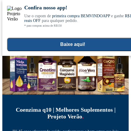
Confira nosso app!
Use o cupom de
primeira compra BEMVINDOAPP
e ganhe
R$
Conheça nosso site novo! E comemore com
0
reais OFF
para qualquer pedido.
* para compras acima de R$150
ofertas especiais
Home
Suplementos Funcionais e Ômegas
>
Baixe aqui!
Coenzima q10 | Melhores Suplementos |
Projeto Verão
.