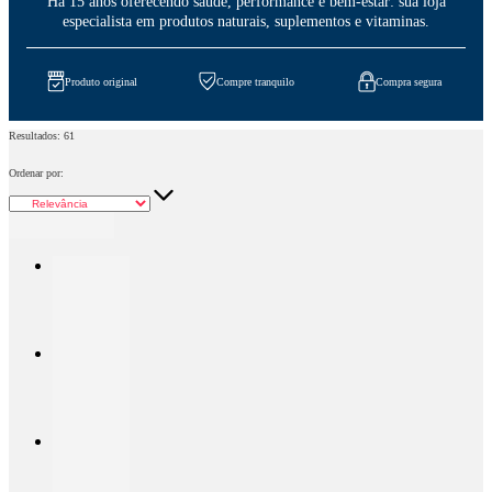
Há 15 anos oferecendo saúde, performance e bem-estar: sua loja
especialista em produtos naturais, suplementos e vitaminas.
Produto original
Compre tranquilo
Compra segura
Resultados:
61
Ordenar por: