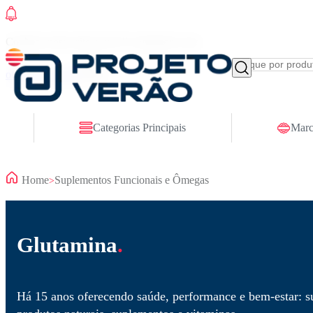
Conheça nosso site novo! E comemore com
ofertas especiais
Categorias Principais
Marc
Home
Suplementos Funcionais e Ômegas
>
Glutamina
.
Há 15 anos oferecendo saúde, performance e bem-estar: su