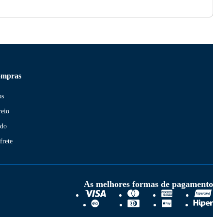
ompras
os
reio
ido
frete
As melhores formas de pagamento