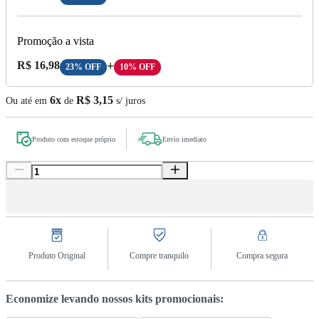
Promoção a vista
Preço A Vista:
R$ 16,98
+
23% OFF
10% OFF
6x
R$ 3,15
Ou até em
de
s/ juros
Produto com estoque próprio
Envio imediato
Produto Original
Compre tranquilo
Compra segura
Economize levando nossos kits promocionais: