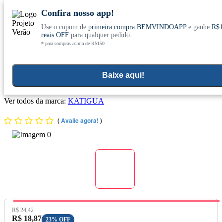
Confira nosso app!
Use o cupom de
primeira compra BEMVINDOAPP
e ganhe
R$
Conheça nosso site novo! E comemore com
0
reais OFF
para qualquer pedido.
* para compras acima de R$150
ofertas especiais
Home
>
Vitaminas E Minerais
>
Vitaminas
>
Vitamina B12
Baixe aqui!
Vitamina B12 Ultra 60 Cápsulas - Katiguá
Ver todos da marca:
KATIGUA
(
Avalie agora!
)
Preço Original:
R$ 24,42
Preço com Desconto:
R$ 18,87
23% OFF