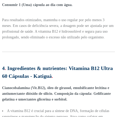
Consumir 1 (Uma) cápsula ao dia com água.
Para resultados otimizados, mantenha o uso regular por pelo menos 3
meses. Em casos de deficiência severa, a dosagem pode ser ajustada por um
profissional de saúde. A vitamina B12 é hidrossolúvel e segura para uso
prolongado, sendo eliminado o excesso não utilizado pelo organismo.
4
.
Ingredientes & nutrientes:
Vitamina B12 Ultra
60 Cápsulas - Katiguá
.
Cianocobalamina (Vit.B12), óleo de girassol, emulsificante lecitina e
antiumectante dióxido de silício. Composição da cápsula: Gelificante
gelatina e umectantes glicerina e sorbitol.
A vitamina B12 é crucial para a síntese de DNA, formação de células
sanguíneas e manutenção do sistema nervoso. Atua como cofator em