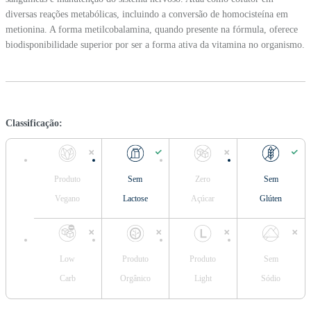
diversas reações metabólicas, incluindo a conversão de homocisteína em
metionina. A forma metilcobalamina, quando presente na fórmula, oferece
biodisponibilidade superior por ser a forma ativa da vitamina no organismo.
Classificação:
Produto
Sem
Zero
Sem
Vegano
Lactose
Açúcar
Glúten
Low
Produto
Produto
Sem
Carb
Orgânico
Light
Sódio