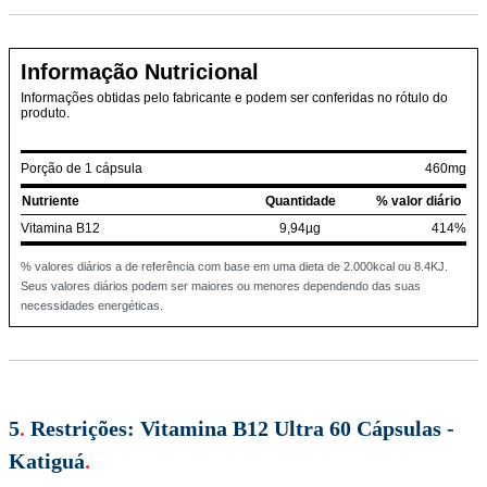
Informação Nutricional
Informações obtidas pelo fabricante e podem ser conferidas no rótulo do
produto.
Porção de 1 cápsula
460mg
Nutriente
Quantidade
% valor diário
Vitamina B12
9,94µg
414%
% valores diários a de referência com base em uma dieta de 2.000kcal ou 8.4KJ.
Seus valores diários podem ser maiores ou menores dependendo das suas
necessidades energéticas.
5
.
Restrições:
Vitamina B12 Ultra 60 Cápsulas -
Katiguá
.